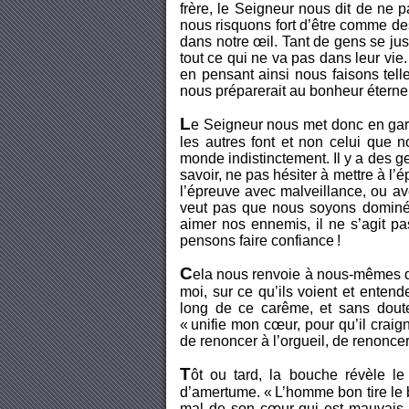
frère, le Seigneur nous dit de ne 
nous risquons fort d’être comme des
dans notre œil. Tant de gens se ju
tout ce qui ne va pas dans leur vie
en pensant ainsi nous faisons tell
nous préparerait au bonheur éternel
L
e Seigneur nous met donc en garde
les autres font et non celui que n
monde indistinctement. Il y a des gen
savoir, ne pas hésiter à mettre à l
l’épreuve avec malveillance, ou a
veut pas que nous soyons dominé
aimer nos ennemis, il ne s’agit p
pensons faire confiance !
C
ela nous renvoie à nous-mêmes di
moi, sur ce qu’ils voient et entende
long de ce carême, et sans dout
« unifie mon cœur, pour qu’il crai
de renoncer à l’orgueil, de renoncer
T
ôt ou tard, la bouche révèle le 
d’amertume. « L’homme bon tire le b
mal de son cœur qui est mauvais :