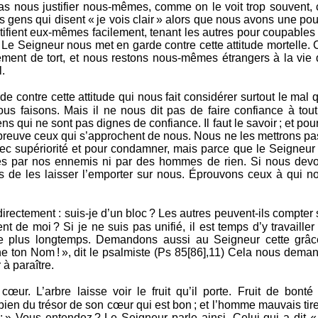
pas nous justifier nous-mêmes, comme on le voit trop souvent, 
 gens qui disent « je vois clair » alors que nous avons une pou
stifient eux-mêmes facilement, tenant les autres pour coupables
. Le Seigneur nous met en garde contre cette attitude mortelle. 
ement de tort, et nous restons nous-mêmes étrangers à la vie 
.
 contre cette attitude qui nous fait considérer surtout le mal 
ous faisons. Mais il ne nous dit pas de faire confiance à tout
s qui ne sont pas dignes de confiance. Il faut le savoir ; et pour
’épreuve ceux qui s’approchent de nous. Nous ne les mettrons pa
vec supériorité et pour condamner, mais parce que le Seigneur
s par nos ennemis ni par des hommes de rien. Si nous dev
as de les laisser l’emporter sur nous. Éprouvons ceux à qui n
rectement : suis-je d’un bloc ? Les autres peuvent-ils compter 
nt de moi ? Si je ne suis pas unifié, il est temps d’y travailler
e plus longtemps. Demandons aussi au Seigneur cette grâc
gne ton Nom ! », dit le psalmiste (Ps 85[86],11) Cela nous dema
 à paraître.
cœur. L’arbre laisse voir le fruit qu’il porte. Fruit de bonté
ien du trésor de son cœur qui est bon ; et l’homme mauvais tire
 » Vous entendez ? Le Seigneur parle ainsi. Celui qui a dit «