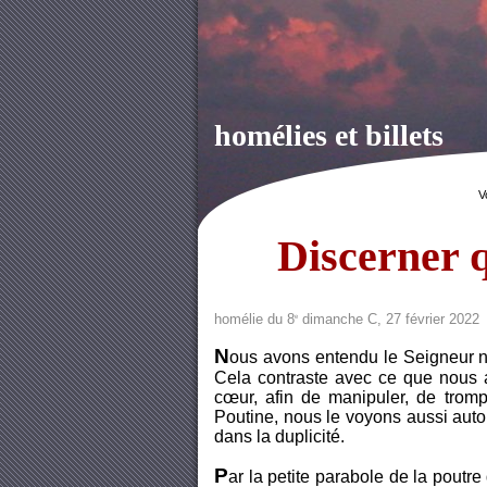
homélies et billets
V
Discerner q
homélie du 8
dimanche C, 27 février 2022
e
N
ous avons entendu le Seigneur no
Cela contraste avec ce que nous a
cœur, afin de manipuler, de trom
Poutine, nous le voyons aussi aut
dans la duplicité.
P
ar la petite parabole de la poutre