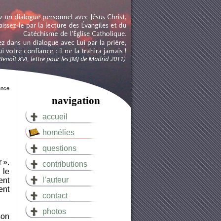
ance
navigation
accueil
homélies
questions
 ».
contributions
 le
l’auteur
ent
ent
contact
photos
son