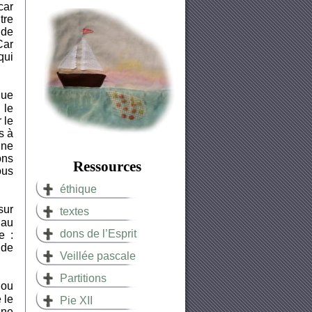
car
tre
 de
Car
qui
que
 le
 le
s à
 ne
ons
Ressources
ous
éthique
sur
textes
 au
dons de l’Esprit
e :
nde
Veillée pascale
Partitions
 ou
 le
Pie XII
 ne