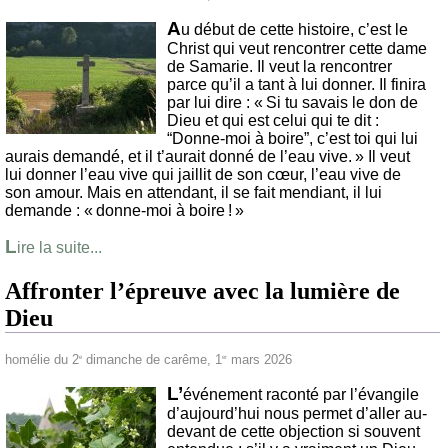
A
u début de cette histoire, c’est le
Christ qui veut rencontrer cette dame
de Samarie. Il veut la rencontrer
parce qu’il a tant à lui donner. Il finira
par lui dire : « Si tu savais le don de
Dieu et qui est celui qui te dit :
“Donne-moi à boire”, c’est toi qui lui
aurais demandé, et il t’aurait donné de l’eau vive. » Il veut
lui donner l’eau vive qui jaillit de son cœur, l’eau vive de
son amour. Mais en attendant, il se fait mendiant, il lui
demande : « donne-moi à boire ! »
L
ire la suite...
Affronter l’épreuve avec la lumière de
Dieu
homélie du 2
dimanche de carême, 1
mars 2026
e
er
L’
événement raconté par l’évangile
d’aujourd’hui nous permet d’aller au-
devant de cette objection si souvent