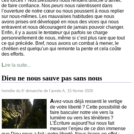
ces forces ? Nos
blessures
nous rendent difficile d’aimer,
de faire confiance. Nos
peurs
nous ralentissent dans
l’ouverture de notre cœur ou nous poussent à nous replier
sur nous-mêmes. Les mauvaises habitudes que nous
avons prises ont développé en nous des
vices
qui nous
entravent et nous découragent de jamais pouvoir changer.
Enfin, il y a aussi le
tentateur
qui parfois se charge
personnellement de nous, même si c’est plus rare que tout
ce qui précède. Bref, nous avons un combat à mener, le
chrétien est quelqu’un qui remonte la pente et cela coûte
des efforts.
L
ire la suite...
Dieu ne nous sauve pas sans nous
homélie du 6
dimanche de l’année A, 15 février 2026
e
A
vez-vous déjà ressenti le vertige
de votre liberté ? Cette possibilité de
faire basculer notre vie vers la
lumière ou vers les ténèbres ?
L’Écriture aujourd’hui nous fait
mesurer l’enjeu de ce don immense
que Dieu nous a fait : notre liberté. Nous lisons en effet :