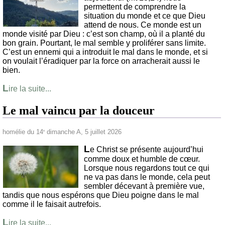
permettent de comprendre la
situation du monde et ce que Dieu
attend de nous. Ce monde est un
monde visité par Dieu : c’est son champ, où il a planté du
bon grain. Pourtant, le mal semble y proliférer sans limite.
C’est un ennemi qui a introduit le mal dans le monde, et si
on voulait l’éradiquer par la force on arracherait aussi le
bien.
L
ire la suite...
Le mal vaincu par la douceur
homélie du 14
dimanche A, 5 juillet 2026
e
L
e Christ se présente aujourd’hui
comme doux et humble de cœur.
Lorsque nous regardons tout ce qui
ne va pas dans le monde, cela peut
sembler décevant à première vue,
tandis que nous espérons que Dieu poigne dans le mal
comme il le faisait autrefois.
L
ire la suite...