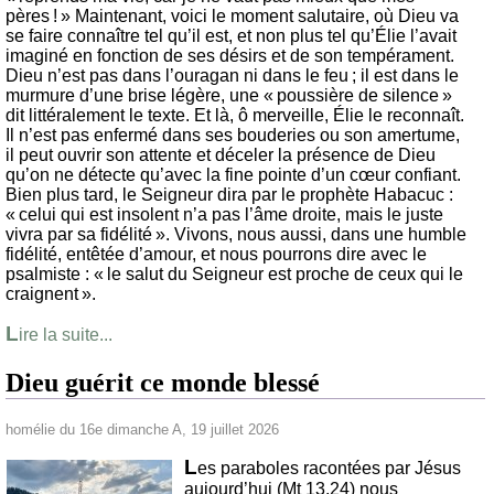
pères ! » Maintenant, voici le moment salutaire, où Dieu va
se faire connaître tel qu’il est, et non plus tel qu’Élie l’avait
imaginé en fonction de ses désirs et de son tempérament.
Dieu n’est pas dans l’ouragan ni dans le feu ; il est dans le
murmure d’une brise légère, une « poussière de silence »
dit littéralement le texte. Et là, ô merveille, Élie le reconnaît.
Il n’est pas enfermé dans ses bouderies ou son amertume,
il peut ouvrir son attente et déceler la présence de Dieu
qu’on ne détecte qu’avec la fine pointe d’un cœur confiant.
Bien plus tard, le Seigneur dira par le prophète Habacuc :
« celui qui est insolent n’a pas l’âme droite, mais le juste
vivra par sa fidélité ». Vivons, nous aussi, dans une humble
fidélité, entêtée d’amour, et nous pourrons dire avec le
psalmiste : « le salut du Seigneur est proche de ceux qui le
craignent ».
L
ire la suite...
Dieu guérit ce monde blessé
homélie du 16e dimanche A, 19 juillet 2026
L
es paraboles racontées par Jésus
aujourd’hui (Mt 13,24) nous