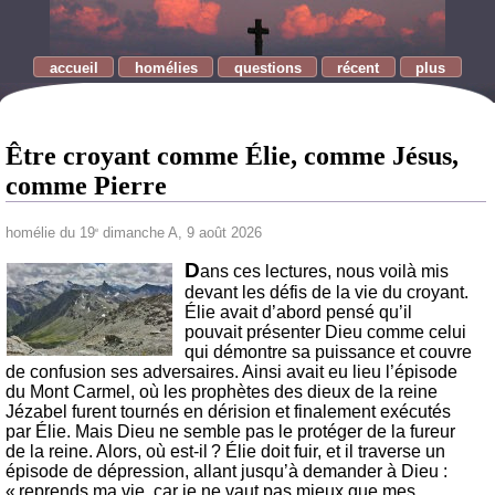
accueil
homélies
questions
récent
plus
Être croyant comme Élie, comme Jésus,
comme Pierre
homélie du 19
dimanche A, 9 août 2026
e
D
ans ces lectures, nous voilà mis
devant les défis de la vie du croyant.
Élie avait d’abord pensé qu’il
pouvait présenter Dieu comme celui
qui démontre sa puissance et couvre
de confusion ses adversaires. Ainsi avait eu lieu l’épisode
du Mont Carmel, où les prophètes des dieux de la reine
Jézabel furent tournés en dérision et finalement exécutés
par Élie. Mais Dieu ne semble pas le protéger de la fureur
de la reine. Alors, où est-il ? Élie doit fuir, et il traverse un
épisode de dépression, allant jusqu’à demander à Dieu :
« reprends ma vie, car je ne vaut pas mieux que mes