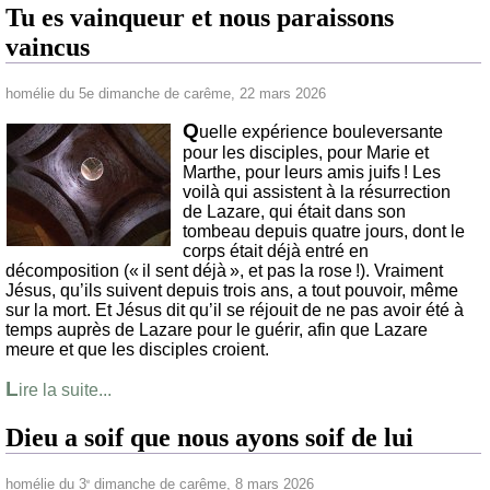
Tu es vainqueur et nous paraissons
vaincus
homélie du 5e dimanche de carême, 22 mars 2026
Q
uelle expérience bouleversante
pour les disciples, pour Marie et
Marthe, pour leurs amis juifs ! Les
voilà qui assistent à la résurrection
de Lazare, qui était dans son
tombeau depuis quatre jours, dont le
corps était déjà entré en
décomposition (« il sent déjà », et pas la rose !). Vraiment
Jésus, qu’ils suivent depuis trois ans, a tout pouvoir, même
sur la mort. Et Jésus dit qu’il se réjouit de ne pas avoir été à
temps auprès de Lazare pour le guérir, afin que Lazare
meure et que les disciples croient.
L
ire la suite...
Dieu a soif que nous ayons soif de lui
homélie du 3
dimanche de carême, 8 mars 2026
e