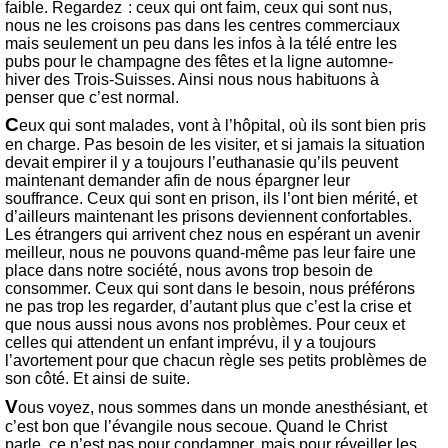
faible. Regardez : ceux qui ont faim, ceux qui sont nus,
nous ne les croisons pas dans les centres commerciaux
mais seulement un peu dans les infos à la télé entre les
pubs pour le champagne des fêtes et la ligne automne-
hiver des Trois-Suisses. Ainsi nous nous habituons à
penser que c’est normal.
C
eux qui sont malades, vont à l’hôpital, où ils sont bien pris
en charge. Pas besoin de les visiter, et si jamais la situation
devait empirer il y a toujours l’euthanasie qu’ils peuvent
maintenant demander afin de nous épargner leur
souffrance. Ceux qui sont en prison, ils l’ont bien mérité, et
d’ailleurs maintenant les prisons deviennent confortables.
Les étrangers qui arrivent chez nous en espérant un avenir
meilleur, nous ne pouvons quand-même pas leur faire une
place dans notre société, nous avons trop besoin de
consommer. Ceux qui sont dans le besoin, nous préférons
ne pas trop les regarder, d’autant plus que c’est la crise et
que nous aussi nous avons nos problèmes. Pour ceux et
celles qui attendent un enfant imprévu, il y a toujours
l’avortement pour que chacun règle ses petits problèmes de
son côté. Et ainsi de suite.
V
ous voyez, nous sommes dans un monde anesthésiant, et
c’est bon que l’évangile nous secoue. Quand le Christ
parle, ce n’est pas pour condamner, mais pour réveiller les