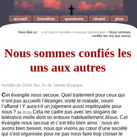
accueil
homélies
questions
récent
plus
Vous êtes ici :
Accueil
homélies
messes dominicales
Nous sommes
confiés les uns aux autres
Nous sommes confiés les
uns aux autres
homélie du Christ Roi, fin de l’année liturgique
C
et évangile nous
secoue. Quel traitement pour ceux qui
n’ont pas accueilli l’étranger, visité le malade, nourri
l’affamé ! Y aura-t-il un jugement aussi impitoyable pour
nous ?
Cela ne cadre pas avec les slogans de
(Mt 25,31)
tolérance molle dont on entoure habituellement Jésus. Cet
évangile nous secoue et c’est très bien ainsi : nous en
avons bien besoin, nous qui vivons au cœur d’une société
qui s’est organisée pour ne pas nous faire trop croiser le