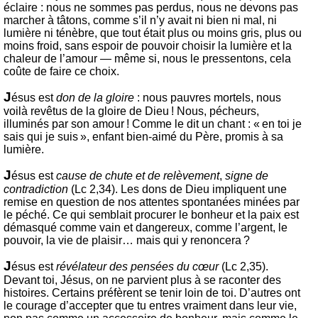
éclaire : nous ne sommes pas perdus, nous ne devons pas
marcher à tâtons, comme s’il n’y avait ni bien ni mal, ni
lumière ni ténèbre, que tout était plus ou moins gris, plus ou
moins froid, sans espoir de pouvoir choisir la lumière et la
chaleur de l’amour — même si, nous le pressentons, cela
coûte de faire ce choix.
J
ésus est
don de la gloire
: nous pauvres mortels, nous
voilà revêtus de la gloire de Dieu ! Nous, pécheurs,
illuminés par son amour ! Comme le dit un chant : « en toi je
sais qui je suis », enfant bien-aimé du Père, promis à sa
lumière.
J
ésus est
cause de chute et de relèvement
,
signe de
contradiction
(Lc 2,34). Les dons de Dieu impliquent une
remise en question de nos attentes spontanées minées par
le péché. Ce qui semblait procurer le bonheur et la paix est
démasqué comme vain et dangereux, comme l’argent, le
pouvoir, la vie de plaisir… mais qui y renoncera ?
J
ésus est
révélateur des pensées du cœur
(Lc 2,35).
Devant toi, Jésus, on ne parvient plus à se raconter des
histoires. Certains préfèrent se tenir loin de toi. D’autres ont
le courage d’accepter que tu entres vraiment dans leur vie,