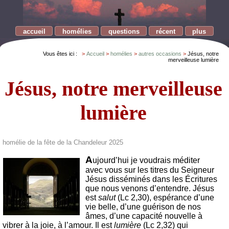
accueil
homélies
questions
récent
plus
Vous êtes ici :
Accueil
homélies
autres occasions
Jésus, notre
merveilleuse lumière
Jésus, notre merveilleuse
lumière
homélie de la fête de la Chandeleur 2025
A
ujourd’hui je voudrais méditer
avec vous sur les titres du Seigneur
Jésus disséminés dans les Écritures
que nous venons d’entendre. Jésus
est
salut
(Lc 2,30), espérance d’une
vie belle, d’une guérison de nos
âmes, d’une capacité nouvelle à
vibrer à la joie, à l’amour. Il est
lumière
(Lc 2,32) qui