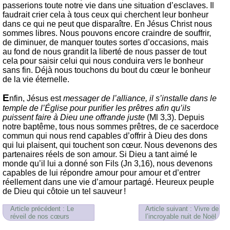
passerions toute notre vie dans une situation d’esclaves. Il
faudrait crier cela à tous ceux qui cherchent leur bonheur
dans ce qui ne peut que disparaître. En Jésus Christ nous
sommes libres. Nous pouvons encore craindre de souffrir,
de diminuer, de manquer toutes sortes d’occasions, mais
au fond de nous grandit la liberté de nous passer de tout
cela pour saisir celui qui nous conduira vers le bonheur
sans fin. Déjà nous touchons du bout du cœur le bonheur
de la vie éternelle.
E
nfin, Jésus est
messager de l’alliance, il s’installe dans le
temple de l’Église pour purifier les prêtres afin qu’ils
puissent faire à Dieu une offrande juste
(Ml 3,3). Depuis
notre baptême, tous nous sommes prêtres, de ce sacerdoce
commun qui nous rend capables d’offrir à Dieu des dons
qui lui plaisent, qui touchent son cœur. Nous devenons des
partenaires réels de son amour. Si Dieu a tant aimé le
monde qu’il lui a donné son Fils (Jn 3,16), nous devenons
capables de lui répondre amour pour amour et d’entrer
réellement dans une vie d’amour partagé. Heureux peuple
de Dieu qui côtoie un tel sauveur !
Article précédent : Le
Article suivant : Vivre de
réveil de nos cœurs
l’incroyable nuit de Noël