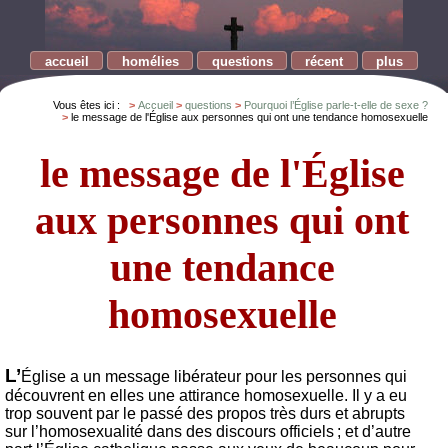
accueil
homélies
questions
récent
plus
Vous êtes ici :
Accueil
questions
Pourquoi l’Église parle-t-elle de sexe ?
le message de l'Église aux personnes qui ont une tendance homosexuelle
le message de l'Église
aux personnes qui ont
une tendance
homosexuelle
L’
Église a un message libérateur pour les personnes qui
découvrent en elles une attirance homosexuelle. Il y a eu
trop souvent par le passé des propos très durs et abrupts
sur l’homosexualité dans des discours officiels ; et d’autre