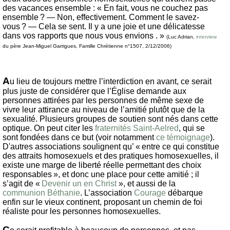
des vacances ensemble : « En fait, vous ne couchez pas
ensemble ? — Non, effectivement. Comment le savez-
vous ? — Cela se sent. Il y a une joie et une délicatesse
dans vos rapports que nous vous envions . »
(Luc Adrian,
interview
du père Jean-Miguel Garrigues, Famille Chrétienne n°1507, 2/12/2006)
A
u lieu de toujours mettre l’interdiction en avant, ce serait
plus juste de considérer que l’Église demande aux
personnes attirées par les personnes de même sexe de
vivre leur attirance au niveau de l’amitié plutôt que de la
sexualité. Plusieurs groupes de soutien sont nés dans cette
optique. On peut citer les
fraternités Saint-Aelred
, qui se
sont fondées dans ce but (voir notamment
ce témoignage
).
D'autres associations soulignent qu’ « entre ce qui constitue
des attraits homosexuels et des pratiques homosexuelles, il
existe une marge de liberté réelle permettant des choix
responsables », et donc une place pour cette amitié ; il
s’agit de «
Devenir un en Christ
», et aussi de la
communion Béthanie
. L’association
Courage
débarque
enfin sur le vieux continent, proposant un chemin de foi
réaliste pour les personnes homosexuelles.
C