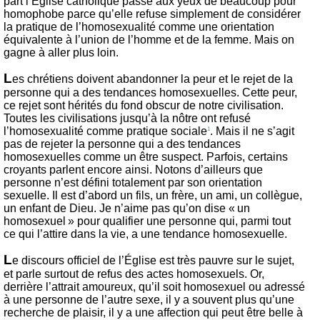
part l’Église catholique passe aux yeux de beaucoup pour
homophobe parce qu’elle refuse simplement de considérer
la pratique de l’homosexualité comme une orientation
équivalente à l’union de l’homme et de la femme. Mais on
gagne à aller plus loin.
L
es chrétiens doivent abandonner la peur et le rejet de la
personne qui a des tendances homosexuelles. Cette peur,
ce rejet sont hérités du fond obscur de notre civilisation.
Toutes les civilisations jusqu’à la nôtre ont refusé
l’homosexualité comme pratique
sociale
. Mais il ne s’agit
1
pas de rejeter la personne qui a des tendances
homosexuelles comme un être suspect. Parfois, certains
croyants parlent encore ainsi. Notons d’ailleurs que
personne n’est défini totalement par son orientation
sexuelle. Il est d’abord un fils, un frère, un ami, un collègue,
un enfant de Dieu. Je n’aime pas qu’on dise « un
homosexuel » pour qualifier une personne qui, parmi tout
ce qui l’attire dans la vie, a une tendance homosexuelle.
L
e discours officiel de l’Église est très pauvre sur le sujet,
et parle surtout de refus des actes homosexuels. Or,
derrière l’attrait amoureux, qu’il soit homosexuel ou adressé
à une personne de l’autre sexe, il y a souvent plus qu’une
recherche de plaisir, il y a une affection qui peut être belle à