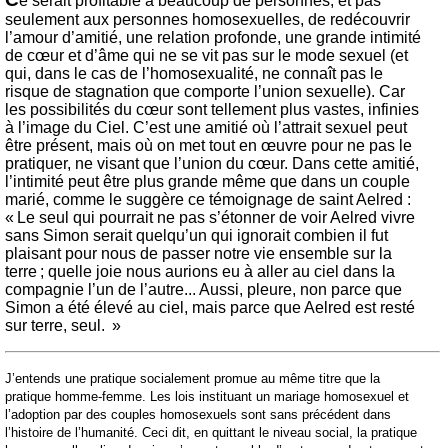
e serait profitable à beaucoup de personnes, et pas
seulement aux personnes homosexuelles, de redécouvrir
l’amour d’amitié, une relation profonde, une grande intimité
de cœur et d’âme qui ne se vit pas sur le mode sexuel (et
qui, dans le cas de l’homosexualité, ne connaît pas le
risque de stagnation que comporte l’union sexuelle). Car
les possibilités du cœur sont tellement plus vastes, infinies
à l’image du Ciel. C’est une amitié où l’attrait sexuel peut
être présent, mais où on met tout en œuvre pour ne pas le
pratiquer, ne visant que l’union du cœur. Dans cette amitié,
l’intimité peut être plus grande même que dans un couple
marié, comme le suggère ce témoignage de saint Aelred :
« Le seul qui pourrait ne pas s’étonner de voir Aelred vivre
sans Simon serait quelqu’un qui ignorait combien il fut
plaisant pour nous de passer notre vie ensemble sur la
terre ; quelle joie nous aurions eu à aller au ciel dans la
compagnie l’un de l’autre... Aussi, pleure, non parce que
Simon a été élevé au ciel, mais parce que Aelred est resté
sur terre, seul. »
J’entends une pratique socialement promue au même titre que la
pratique homme-femme. Les lois instituant un mariage homosexuel et
l’adoption par des couples homosexuels sont sans précédent dans
l’histoire de l’humanité. Ceci dit, en quittant le niveau social, la pratique