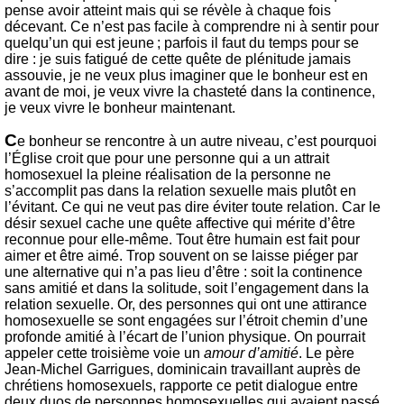
pense avoir atteint mais qui se révèle à chaque fois
décevant. Ce n’est pas facile à comprendre ni à sentir pour
quelqu’un qui est jeune ; parfois il faut du temps pour se
dire : je suis fatigué de cette quête de plénitude jamais
assouvie, je ne veux plus imaginer que le bonheur est en
avant de moi, je veux vivre la chasteté dans la continence,
je veux vivre le bonheur maintenant.
C
e bonheur se rencontre à un autre niveau, c’est pourquoi
l’Église croit que pour une personne qui a un attrait
homosexuel la pleine réalisation de la personne ne
s’accomplit pas dans la relation sexuelle mais plutôt en
l’évitant. Ce qui ne veut pas dire éviter toute relation. Car le
désir sexuel cache une quête affective qui mérite d’être
reconnue pour elle-même. Tout être humain est fait pour
aimer et être aimé. Trop souvent on se laisse piéger par
une alternative qui n’a pas lieu d’être : soit la continence
sans amitié et dans la solitude, soit l’engagement dans la
relation sexuelle. Or, des personnes qui ont une attirance
homosexuelle se sont engagées sur l’étroit chemin d’une
profonde amitié à l’écart de l’union physique. On pourrait
appeler cette troisième voie un
amour d’amitié
. Le père
Jean-Michel Garrigues, dominicain travaillant auprès de
chrétiens homosexuels, rapporte ce petit dialogue entre
deux duos de personnes homosexuelles qui avaient passé