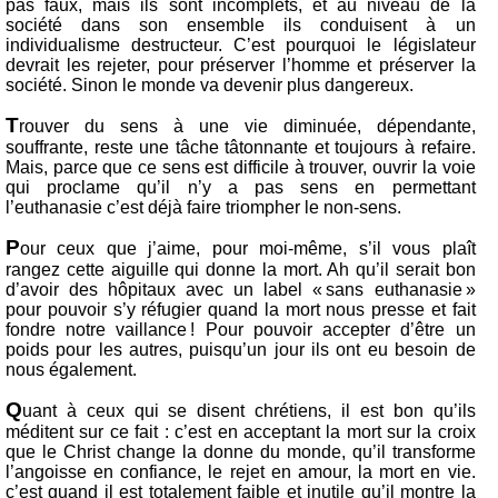
pas faux, mais ils sont incomplets, et au niveau de la
société dans son ensemble ils conduisent à un
individualisme destructeur. C’est pourquoi le législateur
devrait les rejeter, pour préserver l’homme et préserver la
société. Sinon le monde va devenir plus dangereux.
T
rouver du sens à une vie diminuée, dépendante,
souffrante, reste une tâche tâtonnante et toujours à refaire.
Mais, parce que ce sens est difficile à trouver, ouvrir la voie
qui proclame qu’il n’y a pas sens en permettant
l’euthanasie c’est déjà faire triompher le non-sens.
P
our ceux que j’aime, pour moi-même, s’il vous plaît
rangez cette aiguille qui donne la mort. Ah qu’il serait bon
d’avoir des hôpitaux avec un label « sans euthanasie »
pour pouvoir s’y réfugier quand la mort nous presse et fait
fondre notre vaillance ! Pour pouvoir accepter d’être un
poids pour les autres, puisqu’un jour ils ont eu besoin de
nous également.
Q
uant à ceux qui se disent chrétiens, il est bon qu’ils
méditent sur ce fait : c’est en acceptant la mort sur la croix
que le Christ change la donne du monde, qu’il transforme
l’angoisse en confiance, le rejet en amour, la mort en vie.
c’est quand il est totalement faible et inutile qu’il montre la