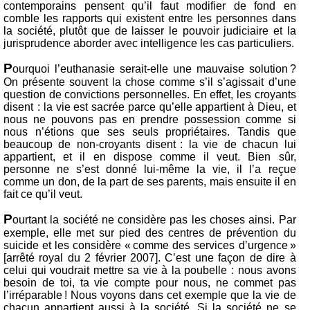
contemporains pensent qu’il faut modifier de fond en
comble les rapports qui existent entre les personnes dans
la société, plutôt que de laisser le pouvoir judiciaire et la
jurisprudence aborder avec intelligence les cas particuliers.
P
ourquoi l’euthanasie serait-elle une mauvaise solution ?
On présente souvent la chose comme s’il s’agissait d’une
question de convictions personnelles. En effet, les croyants
disent : la vie est sacrée parce qu’elle appartient à Dieu, et
nous ne pouvons pas en prendre possession comme si
nous n’étions que ses seuls propriétaires. Tandis que
beaucoup de non-croyants disent : la vie de chacun lui
appartient, et il en dispose comme il veut. Bien sûr,
personne ne s’est donné lui-même la vie, il l’a reçue
comme un don, de la part de ses parents, mais ensuite il en
fait ce qu’il veut.
P
ourtant la société ne considère pas les choses ainsi. Par
exemple, elle met sur pied des centres de prévention du
suicide et les considère « comme des services d’urgence »
[arrêté royal du 2 février 2007]. C’est une façon de dire à
celui qui voudrait mettre sa vie à la poubelle : nous avons
besoin de toi, ta vie compte pour nous, ne commet pas
l’irréparable ! Nous voyons dans cet exemple que la vie de
chacun appartient aussi à la société. Si la société ne se