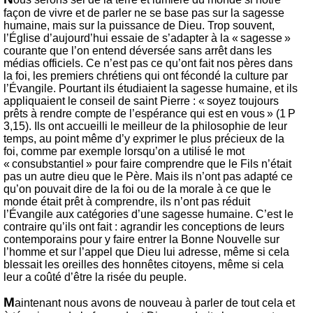
façon de vivre et de parler ne se base pas sur la sagesse
humaine, mais sur la puissance de Dieu. Trop souvent,
l’Église d’aujourd’hui essaie de s’adapter à la « sagesse »
courante que l’on entend déversée sans arrêt dans les
médias officiels. Ce n’est pas ce qu’ont fait nos pères dans
la foi, les premiers chrétiens qui ont fécondé la culture par
l’Évangile. Pourtant ils étudiaient la sagesse humaine, et ils
appliquaient le conseil de saint Pierre : « soyez toujours
prêts à rendre compte de l’espérance qui est en vous » (1 P
3,15). Ils ont accueilli le meilleur de la philosophie de leur
temps, au point même d’y exprimer le plus précieux de la
foi, comme par exemple lorsqu’on a utilisé le mot
« consubstantiel » pour faire comprendre que le Fils n’était
pas un autre dieu que le Père. Mais ils n’ont pas adapté ce
qu’on pouvait dire de la foi ou de la morale à ce que le
monde était prêt à comprendre, ils n’ont pas réduit
l’Évangile aux catégories d’une sagesse humaine. C’est le
contraire qu’ils ont fait : agrandir les conceptions de leurs
contemporains pour y faire entrer la Bonne Nouvelle sur
l’homme et sur l’appel que Dieu lui adresse, même si cela
blessait les oreilles des honnêtes citoyens, même si cela
leur a coûté d’être la risée du peuple.
M
aintenant nous avons de nouveau à parler de tout cela et