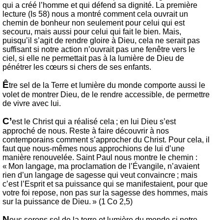
qui a créé l’homme et qui défend sa dignité. La première
lecture (Is 58) nous a montré comment cela ouvrait un
chemin de bonheur non seulement pour celui qui est
secouru, mais aussi pour celui qui fait le bien. Mais,
puisqu’il s’agit de rendre gloire à Dieu, cela ne serait pas
suffisant si notre action n’ouvrait pas une fenêtre vers le
ciel, si elle ne permettait pas à la lumière de Dieu de
pénétrer les cœurs si chers de ses enfants.
Ê
tre sel de la Terre et lumière du monde comporte aussi le
volet de montrer Dieu, de le rendre accessible, de permettre
de vivre avec lui.
C’
est le Christ qui a réalisé cela ; en lui Dieu s’est
approché de nous. Reste à faire découvrir à nos
contemporains comment s’approcher du Christ. Pour cela, il
faut que nous-mêmes nous approchions de lui d’une
manière renouvelée. Saint Paul nous montre le chemin :
« Mon langage, ma proclamation de l’Évangile, n’avaient
rien d’un langage de sagesse qui veut convaincre ; mais
c’est l’Esprit et sa puissance qui se manifestaient, pour que
votre foi repose, non pas sur la sagesse des hommes, mais
sur la puissance de Dieu. » (1 Co 2,5)
N
ous serons sel de la terre et lumière du monde si notre