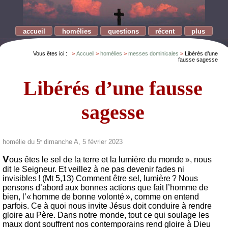
accueil
homélies
questions
récent
plus
Vous êtes ici :
Accueil
homélies
messes dominicales
Libérés d’une
fausse sagesse
Libérés d’une fausse
sagesse
homélie du 5
dimanche A, 5 février 2023
e
V
ous êtes le sel de la terre et la lumière du monde », nous
dit le Seigneur. Et veillez à ne pas devenir fades ni
invisibles ! (Mt 5,13) Comment être sel, lumière ? Nous
pensons d’abord aux bonnes actions que fait l’homme de
bien, l’« homme de bonne volonté », comme on entend
parfois. Ce à quoi nous invite Jésus doit conduire à rendre
gloire au Père. Dans notre monde, tout ce qui soulage les
maux dont souffrent nos contemporains rend gloire à Dieu