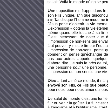
se tait. Voilà le monde où on se per
U
ne opposition me frappe dans le 
son Fils unique, afin que quiconque
Tandis que l’homme moderne imag
3,16)
Jésus parle d’obtenir la vie éternel
L’expression « obtenir la vie éterne
même quand elle touche à sa fin s
C’est intéressant de noter que 
l’impression de non-sens qui envahi
faut pouvoir y mettre fin par l’eut
l’impression de non-sens, parce qu
donner : on pense qu’échanger de 
uns aux autres, apporter quelque
d’abord dire : je suis là près de to
une personne
pour
une personne, c
l’impression de non-sens d’une vie o
D
ieu a tant aimé ce monde, il n’a
envoyé son Fils, ce Fils que beauc
pour nous, pour nous aimer et nous
L
e salut du monde c’est une lumièr
fuir ou venir la goûter. La fuir c’es
à l’égoïsme et à l’utilitarisme, c’