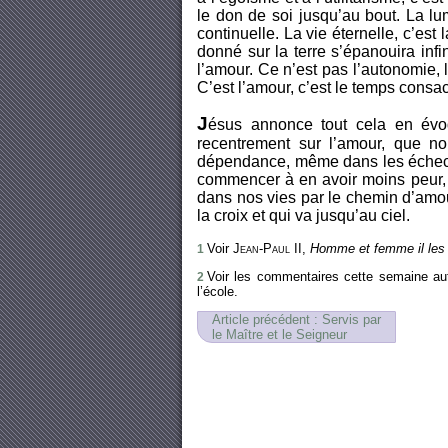
le don de soi jusqu’au bout. La 
continuelle. La vie éternelle, c’est
donné sur la terre s’épanouira infin
l’amour. Ce n’est pas l’autonomie, la
C’est l’amour, c’est le temps consacr
J
ésus annonce tout cela en évo
recentrement sur l’amour, que n
dépendance, même dans les échecs, 
commencer à en avoir moins peur, à
dans nos vies par le chemin d’amo
la croix et qui va jusqu’au ciel.
Voir
Jean-Paul
II,
Homme et femme il les
1
Voir les commentaires cette semaine auto
2
l’école.
Article précédent : Servis par
le Maître et le Seigneur