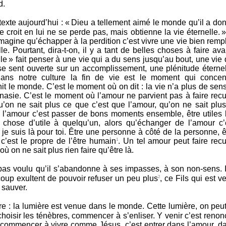
d.
texte aujourd’hui : « Dieu a tellement aimé le monde qu’il a do
 croit en lui ne se perde pas, mais obtienne la vie éternelle. 
ine qu’échapper à la perdition c’est vivre une vie bien rempl
le. Pourtant, dira-t-on, il y a tant de belles choses à faire avan
lle » fait penser à une vie qui a du sens jusqu’au bout, une vie 
e sent ouverte sur un accomplissement, une plénitude éternel
dans notre culture la fin de vie est le moment qui concen
t le monde. C’est le moment où on dit : la vie n’a plus de sens,
hanasie. C’est le moment où l’amour ne parvient pas à faire recu
’on ne sait plus ce que c’est que l’amour, qu’on ne sait plus
l’amour c’est passer de bons moments ensemble, être utiles 
 chose d’utile à quelqu’un, alors qu’échanger de l’amour c’
i, je suis là pour toi. Être une personne à côté de la personne, ê
’est le propre de l’être humain
. Un tel amour peut faire recu
1
ù on ne sait plus rien faire qu’être là.
 pas voulu qu’il s’abandonne à ses impasses, à son non-sens. I
oup exultent de pouvoir refuser un peu plus
, ce Fils qui est v
2
 sauver.
e : la lumière est venue dans le monde. Cette lumière, on peut
t choisir les ténèbres, commencer à s’enliser. Y venir c’est renon
est commencer à vivre comme Jésus, c’est entrer dans l’amour, d