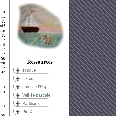
nné
»
(Jn
ie,
t !
qui
le.
tre
 il
ler
 le
les
Ressources
est
tre
éthique
ler
textes
l a
dons de l’Esprit
enu
Veillée pascale
Partitions
 la
cer
Pie XII
ans