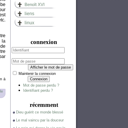
ube
Benoît XVI
our
liens
est
tc.
linux
tre
 la
connexion
 de
tre
par
Afficher le mot de passe
Maintenir la connexion
on à
Connexion
Mot de passe perdu ?
Identifiant perdu ?
le
récemment
Dieu guérit ce monde blessé
Le mal vaincu par la douceur