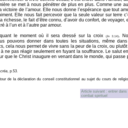
lumière se met à nous pénétrer de plus en plus. Comme une a
 la victoire de l’amour. Elle nous donne l’espérance que tout am
iment. Elle nous fait percevoir que la seule valeur sur terre c’
 richesse, le fait d’être connu, d’avoir du confort, de voyager, e
é à l’un et à l’autre par amour.
quant le moment où il sera dressé sur la croix
. No
(Jn 3,14)
ous pouvons donner dans toutes les situations, même dans
cela nous permet de vivre sans la peur de la croix, ou plutôt
 ne pas réagir seulement en fuyant la souffrance. Le salut en
ur que le Christ inaugure en venant dans le monde, qui passe 
 créa
, p.53.
ur de la déclaration du conseil constitutionnel au sujet du cours de religi
Article suivant : entrer dans 
combat spirituel