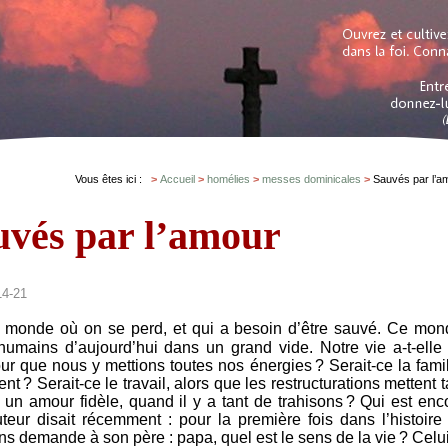
Vous êtes ici :
Accueil
homélies
messes dominicales
Sauvés par l’a
uvés par l’amour
14-21
n monde où on se perd, et qui a besoin d’être sauvé. Ce mon
es humains d’aujourd’hui dans un grand vide. Notre vie a-t-elle
ur que nous y mettions toutes nos énergies ? Serait-ce la famil
nt ? Serait-ce le travail, alors que les restructurations mettent t
n amour fidèle, quand il y a tant de trahisons ? Qui est enc
eur disait récemment : pour la première fois dans l’histoire
ns demande à son père : papa, quel est le sens de la vie ? Celui