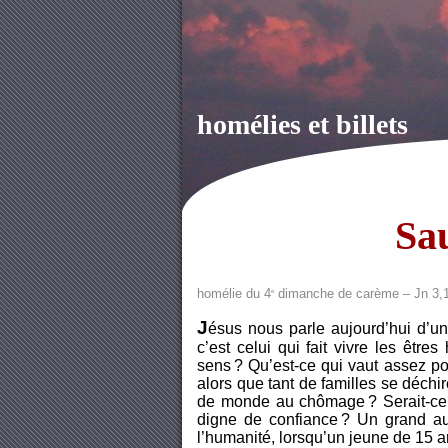
homélies et billets
Sa
homélie du 4
dimanche de carème – Jn 3,
e
J
ésus nous
parle aujourd’hui d’u
c’est celui qui fait vivre les êtr
sens ? Qu’est-ce qui vaut assez po
alors que tant de familles se déchire
de monde au chômage ? Serait-ce u
digne de confiance ? Un grand aut
l’humanité, lorsqu’un jeune de 15 a