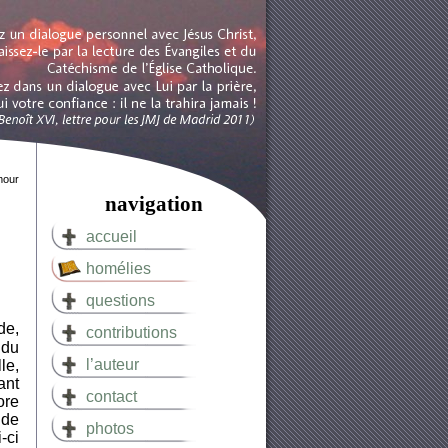
mour
navigation
accueil
homélies
questions
de,
contributions
 du
l’auteur
le,
ant
contact
ore
 de
photos
-ci