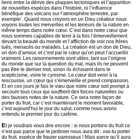
liens entre la dérive des plaques tectoniques et l’apparition
de nouvelles espèces dans l’histoire, ni l’influence
bénéfique des volcans sur l’atmosphère terrestre, par
exemple
. Quand nous croyons en un Dieu créateur nous
1
voyons toutes les merveilles et les terreurs de la nature en
même temps dans notre cœur. C’est dans notre cœur que
nous sommes capables de tenir à la fois l’émerveillement
devant la beauté du monde et l’affliction de voir nos frères
tués, menacés ou malades. La création est un don de Dieu,
un don d’amour, et c’est par le cœur qu’on peut l’accueillir
vraiment. Les raisonnements sont utiles, tant sur l’origine
du monde que sur la question du mal, mais ils ne peuvent
pas être le dernier mot, sinon ils échouent dans le
scepticisme, voire le cynisme. Le cœur doit venir à la
rescousse, un cœur qui s’émerveille et prend compassion.
Et en ces jours je fais le vœu que notre cœur soit prompt à
secourir tous ceux qui souffrent des forces naturelles ou
des fausses notes de la nature. Ce sera notre façon de
porter du fruit, car c’est maintenant le moment favorable,
c’est aujourd’hui le jour du salut, comme nous avons
entendu le premier jour du carême.
E
t je voudrais vous dire encore : si nous portons du fruit ce
n’est pas parce que le jardinier nous aura dit : vas-tu porter
du fruit, espèce de figuier paresseux ! Mais parce qu’il aura