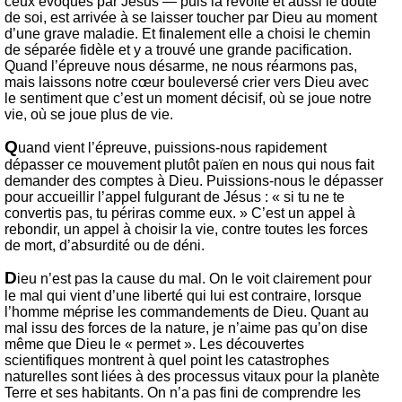
ceux évoqués par Jésus — puis la révolte et aussi le doute
de soi, est arrivée à se laisser toucher par Dieu au moment
d’une grave maladie. Et finalement elle a choisi le chemin
de séparée fidèle et y a trouvé une grande pacification.
Quand l’épreuve nous désarme, ne nous réarmons pas,
mais laissons notre cœur bouleversé crier vers Dieu avec
le sentiment que c’est un moment décisif, où se joue notre
vie, où se joue plus de vie.
Q
uand vient l’épreuve, puissions-nous rapidement
dépasser ce mouvement plutôt païen en nous qui nous fait
demander des comptes à Dieu. Puissions-nous le dépasser
pour accueillir l’appel fulgurant de Jésus : « si tu ne te
convertis pas, tu périras comme eux. » C’est un appel à
rebondir, un appel à choisir la vie, contre toutes les forces
de mort, d’absurdité ou de déni.
D
ieu n’est pas la cause du mal. On le voit clairement pour
le mal qui vient d’une liberté qui lui est contraire, lorsque
l’homme méprise les commandements de Dieu. Quant au
mal issu des forces de la nature, je n’aime pas qu’on dise
même que Dieu le « permet ». Les découvertes
scientifiques montrent à quel point les catastrophes
naturelles sont liées à des processus vitaux pour la planète
Terre et ses habitants. On n’a pas fini de comprendre les