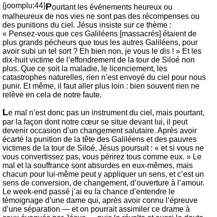
{joomplu:44}
P
ourtant les événements heureux ou
malheureux de nos vies ne sont pas des récompenses ou
des punitions du ciel. Jésus insiste sur ce thème :
« Pensez-vous que ces Galiléens [massacrés] étaient de
plus grands pécheurs que tous les autres Galiléens, pour
avoir subi un tel sort ? Eh bien non, je vous le dis ! » Et les
dix-huit victime de l’effondrement de la tour de Siloé non
plus. Que ce soit la maladie, le licenciement, les
catastrophes naturelles, rien n’est envoyé du ciel pour nous
punir. Et même, il faut aller plus loin : bien souvent rien ne
relève en cela de notre faute.
L
e mal n’est donc pas un instrument du ciel, mais pourtant,
par la façon dont notre cœur se situe devant lui, il peut
devenir occasion d’un changement salutaire. Après avoir
écarté la punition de la tête des Galiléens et des pauvres
victimes de la tour de Siloé, Jésus poursuit : « et si vous ne
vous convertissez pas, vous périrez tous comme eux. » Le
mal et la souffrance sont absurdes en eux-mêmes, mais
chacun pour lui-même peut y appliquer un sens, et c’est un
sens de conversion, de changement, d’ouverture à l’amour.
Le week-end passé j’ai eu la chance d’entendre le
témoignage d’une dame qui, après avoir connu l’épreuve
d’une séparation — et on pourrait assimiler ce drame à