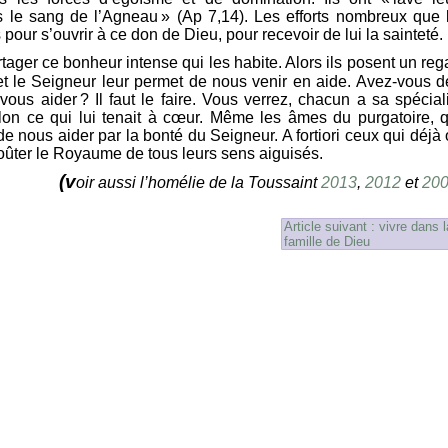
ns le sang de l’Agneau » (Ap 7,14). Les efforts nombreux que 
is pour s’ouvrir à ce don de Dieu, pour recevoir de lui la sainteté.
artager ce bonheur intense qui les habite. Alors ils posent un reg
et le Seigneur leur permet de nous venir en aide. Avez-vous d
s aider ? Il faut le faire. Vous verrez, chacun a sa spéciali
 selon ce qui lui tenait à cœur. Même les âmes du purgatoire, 
e nous aider par la bonté du Seigneur. A fortiori ceux qui déjà 
t goûter le Royaume de tous leurs sens aiguisés.
(v
oir aussi l’homélie de la Toussaint
2013
,
2012
et
20
Article suivant : vivre dans l
famille de Dieu