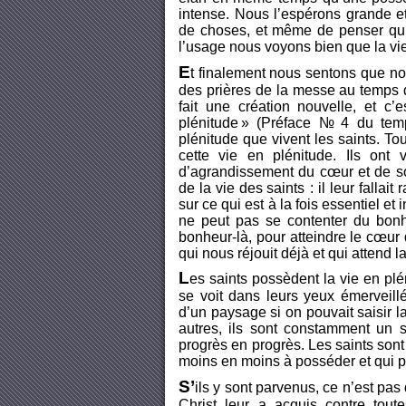
intense. Nous l’espérons grande e
de choses, et même de penser qu’e
l’usage nous voyons bien que la vie
E
t finalement nous sentons que nou
des prières de la messe au temps 
fait une création nouvelle, et c
plénitude » (Préface № 4 du temp
plénitude que vivent les saints. Tou
cette vie en plénitude. Ils ont
d’agrandissement du cœur et de so
de la vie des saints : il leur fallait
sur ce qui est à la fois essentiel et
ne peut pas se contenter du bonh
bonheur-là, pour atteindre le cœur 
qui nous réjouit déjà et qui attend la
L
es saints possèdent la vie en plén
se voit dans leurs yeux émerveill
d’un paysage si on pouvait saisir l
autres, ils sont constamment un s
progrès en progrès. Les saints son
moins en moins à posséder et qui p
S’
ils y sont parvenus, ce n’est pas 
Christ leur a acquis contre tout