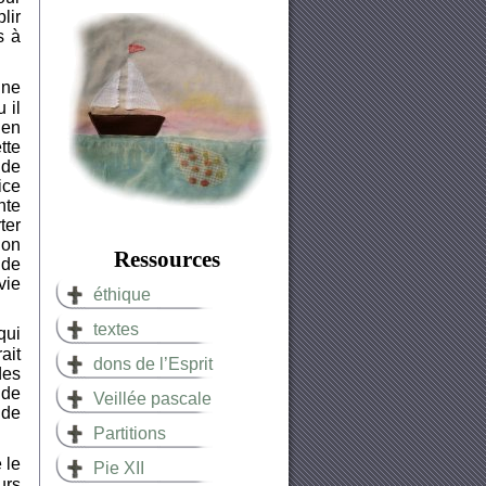
lir
s à
une
 il
 en
tte
 de
ice
nte
ter
’on
Ressources
 de
vie
éthique
textes
qui
ait
dons de l’Esprit
des
 de
Veillée pascale
 de
Partitions
 le
Pie XII
urs