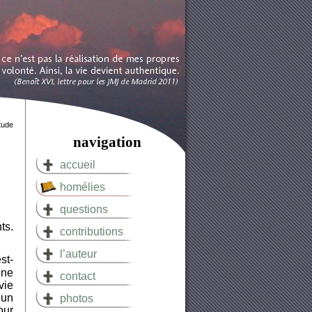
itude
navigation
accueil
homélies
questions
ts.
contributions
l’auteur
st-
gne
contact
vie
 un
photos
our