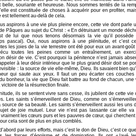
t belle, souriante et heureuse. Nous sommes tentés de la remp
lle est constituée de choses à acquérir pour en profiter, mai
 est tellement au-delà de cela.
s aspirons à une vie plus pleine encore, cette vie dont parle 
de Pâques au sujet du Christ : « En détruisant un monde déchu
’est de lui que nous tenons désormais la vie qu’il possède
s pascal). Oui, nous aspirons à une plénitude, et c’est ce
tes les joies de la vie terrestre ont été pour eux un avant-goût
 vécu toutes les peines comme un entraînement, un exerc
n désir de vie. C’est pourquoi la pénitence n’est jamais abse
 rappeler à leur désir intérieur que le plus grand désir doit se por
 invisible : la source de vie elle-même, Dieu. Ils savaient bien qu
eur qui saute aux yeux. Il faut un peu écarter ces couches
du bonheur, la vie que Dieu fait battre au fond de chacun, une 
 victoire de la résurrection finale.
itude, ils se sentent vivre sans cesse, ils jubilent de cette vie 
és. Les saints s’émerveillent de Dieu, comme on s’émerveiller
a source de sa beauté. Les saints s’émerveillent aussi les uns 
ujet de joie mutuel. Leur vie n’est pas lassante car elle va
t vraiment les cœurs purs et les pauvres de cœur, qui cherchent
our cela sont de plus en plus comblés.
d’abord par leurs efforts, mais c’est le don de Dieu, c’est ce que
es les forces d’égoïsme et de domination. Ils ont « lavé le