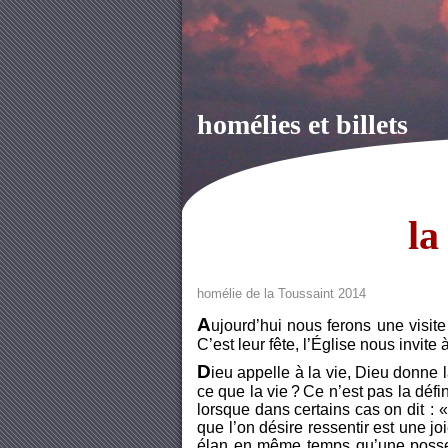
homélies et billets
la
homélie de la Toussaint 2014
A
ujourd’hui
nous ferons une visite
C’est leur fête, l’Église nous invite 
D
ieu appelle à la vie, Dieu donne la
ce que la vie ? Ce n’est pas la défi
lorsque dans certains cas on dit : « 
que l’on désire ressentir est une 
élan en même temps qu’une posses