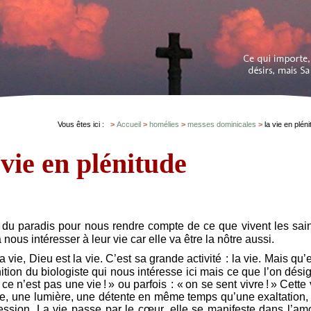
Vous êtes ici :
Accueil
homélies
messes dominicales
la vie en plén
 vie en plénitude
 du paradis pour nous rendre compte de ce que vivent les sain
à nous intéresser à leur vie car elle va être la nôtre aussi.
 vie, Dieu est la vie. C’est sa grande activité : la vie. Mais qu’e
nition du biologiste qui nous intéresse ici mais ce que l’on dési
ce n’est pas une vie ! » ou parfois : « on se sent vivre ! » Cette 
joie, une lumière, une détente en même temps qu’une exaltation,
sion. La vie passe par le cœur, elle se manifeste dans l’am