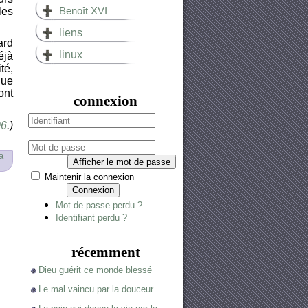
Benoît XVI
les
liens
ard
linux
éjà
té,
que
ont
connexion
06
.)
a
Afficher le mot de passe
Maintenir la connexion
Connexion
Mot de passe perdu ?
Identifiant perdu ?
récemment
Dieu guérit ce monde blessé
Le mal vaincu par la douceur