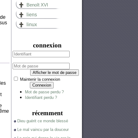
Benoît XVI
liens
 de
ésus
linux
connexion
Afficher le mot de passe
Maintenir la connexion
des
Connexion
Mot de passe perdu ?
t
Identifiant perdu ?
e
e
 même
récemment
Dieu guérit ce monde blessé
Le mal vaincu par la douceur