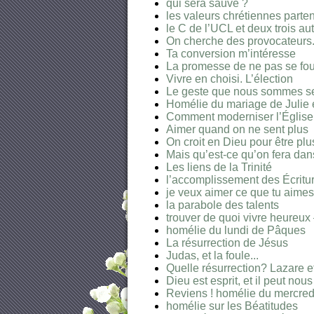
qui sera sauvé ?
les valeurs chrétiennes parte
le C de l’UCL et deux trois au
On cherche des provocateurs.
Ta conversion m’intéresse
La promesse de ne pas se fo
Vivre en choisi. L’élection
Le geste que nous sommes seu
Homélie du mariage de Julie et
Comment moderniser l’Église
Aimer quand on ne sent plus
On croit en Dieu pour être plu
Mais qu’est-ce qu’on fera dans
Les liens de la Trinité
l’accomplissement des Écritu
je veux aimer ce que tu aimes
la parabole des talents
trouver de quoi vivre heureux 
homélie du lundi de Pâques
La résurrection de Jésus
Judas, et la foule...
Quelle résurrection? Lazare et
Dieu est esprit, et il peut nou
Reviens ! homélie du mercre
homélie sur les Béatitudes