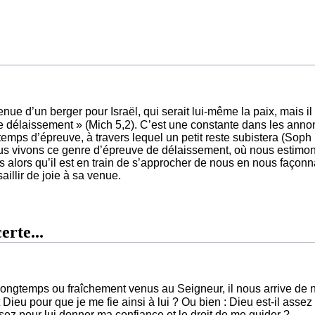
ue d’un berger pour Israël, qui serait lui-même la paix, mais il
e délaissement » (Mich 5,2). C’est une constante dans les ann
temps d’épreuve, à travers lequel un petit reste subistera (Soph
ous vivons ce genre d’épreuve de délaissement, où nous estimo
alors qu’il est en train de s’approcher de nous en nous façonn
illir de joie à sa venue.
rte...
ongtemps ou fraîchement venus au Seigneur, il nous arrive de 
Dieu pour que je me fie ainsi à lui ? Ou bien : Dieu est-il assez
ssez pour lui donner ma confiance et le droit de me guider ?