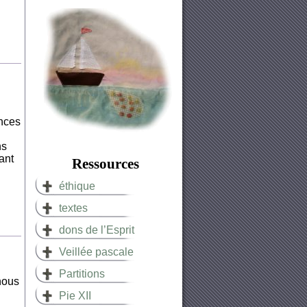
onces
ns
ant
Ressources
éthique
textes
dons de l’Esprit
Veillée pascale
Partitions
nous
Pie XII