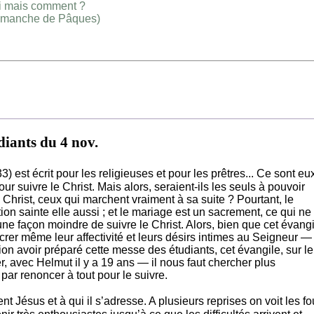
ui mais comment ?
°dimanche de Pâques)
diants du 4 nov.
) est écrit pour les religieuses et pour les prêtres... Ce sont eu
ur suivre le Christ. Mais alors, seraient-ils les seuls à pouvoir
u Christ, ceux qui marchent vraiment à sa suite ? Pourtant, le
on sainte elle aussi ; et le mariage est un sacrement, ce qui ne
d’une façon moindre de suivre le Christ. Alors, bien que cet évang
er même leur affectivité et leurs désirs intimes au Seigneur — 
ion avoir préparé cette messe des étudiants, cet évangile, sur le
r, avec Helmut il y a 19 ans — il nous faut chercher plus
ar renoncer à tout pour le suivre.
nt Jésus et à qui il s’adresse. A plusieurs reprises on voit les fo