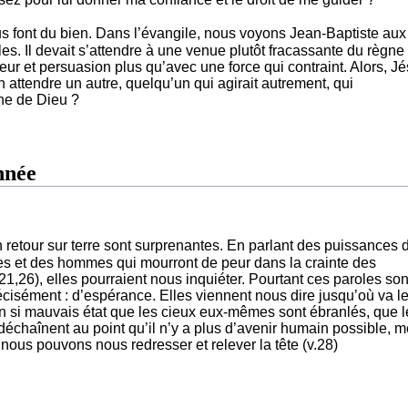
ous font du bien. Dans l’évangile, nous voyons Jean-Baptiste aux
s. Il devait s’attendre à une venue plutôt fracassante du règne
ceur et persuasion plus qu’avec une force qui contraint. Alors, J
l en attendre un autre, quelqu’un qui agirait autrement, qui
gne de Dieu ?
nnée
retour sur terre sont surprenantes. En parlant des puissances 
ées et des hommes qui mourront de peur dans la crainte des
1,26), elles pourraient nous inquiéter. Pourtant ces paroles son
cisément : d’espérance. Elles viennent nous dire jusqu’où va l
n si mauvais état que les cieux eux-mêmes sont ébranlés, que l
e déchaînent au point qu’il n’y a plus d’avenir humain possible,
 nous pouvons nous redresser et relever la tête (v.28)