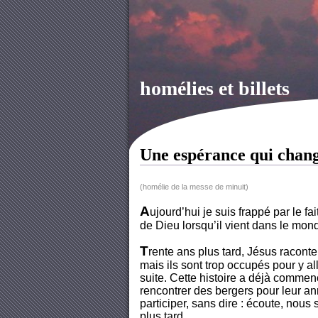
homélies et billets
Une espérance qui chan
(homélie de la messe de minuit)
A
ujourd’hui je suis frappé par le fa
de Dieu lorsqu’il vient dans le mon
T
rente ans plus tard, Jésus racont
mais ils sont trop occupés pour y all
suite. Cette histoire a déjà commen
rencontrer des bergers pour leur an
participer, sans dire : écoute, nou
plus tard.