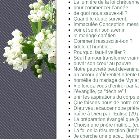
La lumière de la foi chrétienn
pour commencer l’année
de quoi nous sauve-t-il ?
Quand le doute survient...
Immaculée Conception, mess
voir et sentir son avenir
le mariage chrétien
Comment ressuscite-t-on ?
fidèle et humble...
Pourquoi faut-il veiller ?
Seul l’amour transforme vraim
ouvrir son cœur au pauvre
Notre pauvreté peut devenir 
un amour préférentiel oriente
homélie du mariage de Myriam
« efforcez-vous d’entrer par la 
l’évangile, ça “déchire” !
unir les aspirations du corps et
Que faisons-nous de notre cœ
Dieu veut exaucer notre prièr
naître à Dieu par l'Église (29 
La préparation évangélique (le 
Choisir une prière inutile... (
La foi en la résurrection (funér
Je cherche une place... (eucha