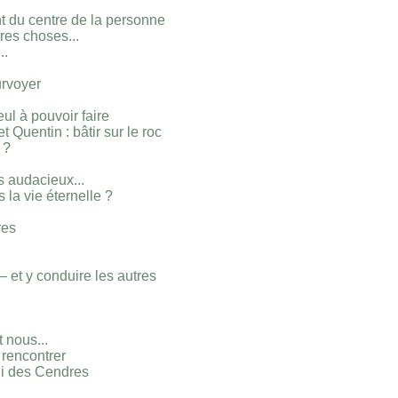
nt du centre de la personne
tres choses...
..
urvoyer
l à pouvoir faire
 Quentin : bâtir sur le roc
 ?
s audacieux...
 la vie éternelle ?
res
– et y conduire les autres
 nous...
s rencontrer
di des Cendres