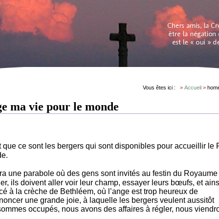
Vous êtes ici :
Accueil
homé
ge ma vie pour le monde
it que ce sont les bergers qui sont disponibles pour accueillir le 
de.
era une parabole où des gens sont invités au festin du Royaume
er, ils doivent aller voir leur champ, essayer leurs bœufs, et ain
cé à la crèche de Bethléem, où l’ange est trop heureux de
noncer une grande joie, à laquelle les bergers veulent aussitôt
s sommes occupés, nous avons des affaires à régler, nous viendr