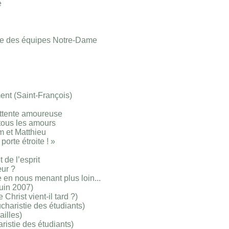
e
e des équipes Notre-Dame
ent (Saint-François)
attente amoureuse
 tous les amours
 et Matthieu
porte étroite ! »
 de l’esprit
ur ?
e en nous menant plus loin...
juin 2007)
Christ vient-il tard ?)
eucharistie des étudiants)
ailles)
ristie des étudiants)