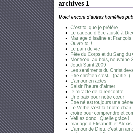
archives 1
V
oici encore d’autres homélies pub
C’est toi que je préfère
Le cadeau d’être ajusté à Die
Mariage d’Isaline et François
Ouvre-toi !
Le pain de vie
Fête du Corps et du Sang du 
Montrœul-au-bois, neuvaine 
Jeudi Saint 2009
Les sentiments du Christ deva
Être chrétien c’est... (partie I)
L’amour en actes
Saisir l’heure d’aimer
le miracle de la rencontre
Une paix pour notre cœur
Être né est toujours une béné
Le Verbe s’est fait notre chair..
croire pour comprendre et co
Veillez donc ! Quelle grâce !
mariage d’Élisabeth et Alexis 
L’amour de Dieu, c’est un amo