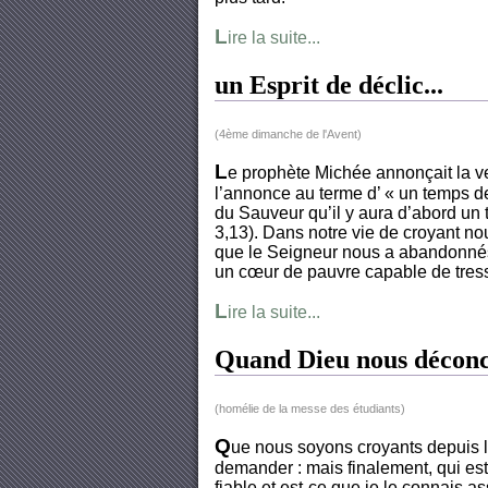
L
ire la suite...
un Esprit de déclic...
(4ème dimanche de l'Avent)
L
e prophète Michée annonçait la ven
l’annonce au terme d’ « un temps d
du Sauveur qu’il y aura d’abord un 
3,13). Dans notre vie de croyant n
que le Seigneur nous a abandonnés 
un cœur de pauvre capable de tressa
L
ire la suite...
Quand Dieu nous déconce
(homélie de la messe des étudiants)
Q
ue nous soyons croyants depuis l
demander : mais finalement, qui est 
fiable et est-ce que je le connais a