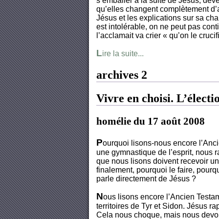
s’emballer à la suite de Jésus, deven
qu’elles changent complètement d’at
Jésus et les explications sur sa chai
est intolérable, on ne peut pas conti
l’acclamait va crier « qu’on le crucif
L
ire la suite...
archives 2
Vivre en choisi. L’électi
homélie du 17 août 2008
P
ourquoi lisons-nous encore l’Anc
une gymnastique de l’esprit, nous 
que nous lisons doivent recevoir une
finalement, pourquoi le faire, pourq
parle directement de Jésus ?
N
ous lisons encore l’Ancien Testa
territoires de Tyr et Sidon. Jésus r
Cela nous choque, mais nous devons 