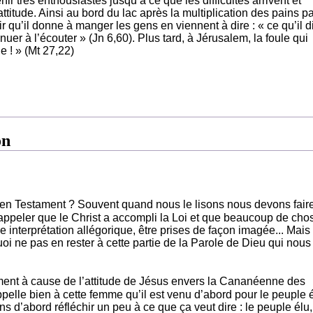
ir très enthousiastes jusqu’à ce que les difficultés arrivent et
titude. Ainsi au bord du lac après la multiplication des pains p
r qu’il donne à manger les gens en viennent à dire : « ce qu’il di
nuer à l’écouter » (Jn 6,60). Plus tard, à Jérusalem, la foule qui
ie ! » (Mt 27,22)
on
ien Testament ? Souvent quand nous le lisons nous devons fair
rappeler que le Christ a accompli la Loi et que beaucoup de cho
 interprétation allégorique, être prises de façon imagée... Mais
uoi ne pas en rester à cette partie de la Parole de Dieu qui nous
ment à cause de l’attitude de Jésus envers la Cananéenne des
appelle bien à cette femme qu’il est venu d’abord pour le peuple é
d’abord réfléchir un peu à ce que ça veut dire : le peuple élu,