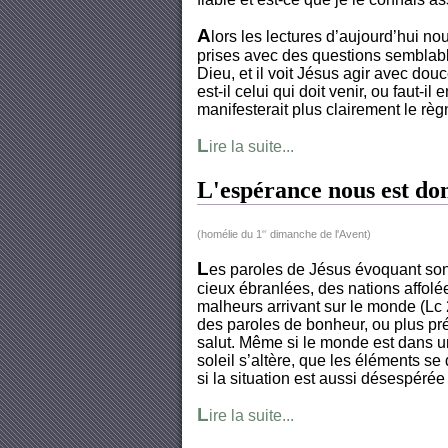
A
lors les lectures d’aujourd’hui n
prises avec des questions semblable
Dieu, et il voit Jésus agir avec dou
est-il celui qui doit venir, ou faut-i
manifesterait plus clairement le rè
L
ire la suite...
L'espérance nous est do
(homélie du 1
dimanche de l'Avent)
er
L
es paroles de Jésus évoquant son 
cieux ébranlées, des nations affol
malheurs arrivant sur le monde (Lc 2
des paroles de bonheur, ou plus pré
salut. Même si le monde est dans u
soleil s’altère, que les éléments s
si la situation est aussi désespérée
L
ire la suite...