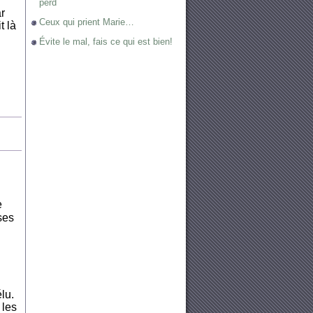
perd
ar
Ceux qui prient Marie…
t là
Évite le mal, fais ce qui est bien!
e
ses
lu.
 les