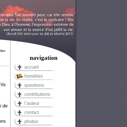
lies
navigation
accueil
homélies
Fils
questions
contributions
l’auteur
si de
contact
ons
photos