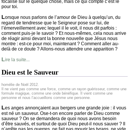
focalisé sur le quelque chose, mais ce qui compte c’est le
pour toi.
L
orsque nous parlons de l’amour de Dieu à quelqu’un, du
regard de tendresse que le Seigneur pose sur lui, de
l’émerveillement avec lequel il le voit, il nous dit parfois :
comment puis-je le savoir ? Et nous-mêmes, cela nous arrive
de réagir ainsi devant la bonne nouvelle que Jésus nous
montre : est-ce pour moi, maintenant ? Comment aller au-
delà de ce doute ? Allons-nous attendre une apparition ?
L
ire la suite...
Dieu est le Sauveur
homélie de Noël 2012.
Il ne vient pas comme une force, comme un rayon guérisseur, comme une
formule magique, comme une onde bénéfique. Il vient comme une
personne et nous l’accueillons comme une personne.
L
es anges annonçaient aux bergers une grande joie : il vous
est né un sauveur. Ose-t-on encore parler de Dieu comme
sauveur ? On se demandera de quoi nous avons besoin
d’être sauvés, et surtout de quoi Dieu peut-il nous sauver ? Il
n’arrête pas les guerres, ne fait pas mourir les tyrans, ne vide