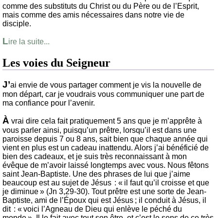
comme des substituts du Christ ou du Père ou de l’Esprit,
mais comme des amis nécessaires dans notre vie de
disciple.
L
ire la suite...
Les voies du Seigneur
J’
ai envie de vous partager comment je vis la nouvelle de
mon départ, car je voudrais vous communiquer une part de
ma confiance pour l’avenir.
À
vrai dire cela fait pratiquement 5 ans que je m’apprête à
vous parler ainsi, puisqu’un prêtre, lorsqu’il est dans une
paroisse depuis 7 ou 8 ans, sait bien que chaque année qui
vient en plus est un cadeau inattendu. Alors j’ai bénéficié de
bien des cadeaux, et je suis très reconnaissant à mon
évêque de m’avoir laissé longtemps avec vous. Nous fêtons
saint Jean-Baptiste. Une des phrases de lui que j’aime
beaucoup est au sujet de Jésus : « il faut qu’il croisse et que
je diminue » (Jn 3,29-30). Tout prêtre est une sorte de Jean-
Baptiste, ami de l’Époux qui est Jésus ; il conduit à Jésus, il
dit : « voici l’Agneau de Dieu qui enlève le péché du
monde ». Il le fait avec tout son être, et c’est le sens de ce très