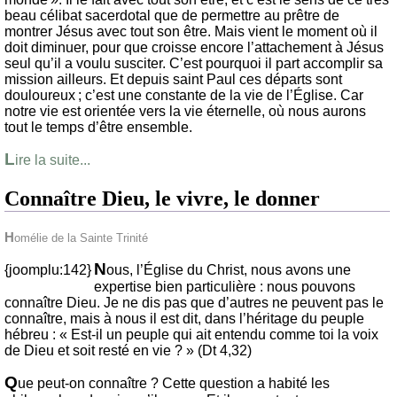
beau célibat sacerdotal que de permettre au prêtre de
montrer Jésus avec tout son être. Mais vient le moment où il
doit diminuer, pour que croisse encore l’attachement à Jésus
seul qu’il a voulu susciter. C’est pourquoi il part accomplir sa
mission ailleurs. Et depuis saint Paul ces départs sont
douloureux ; c’est une constante de la vie de l’Église. Car
notre vie est orientée vers la vie éternelle, où nous aurons
tout le temps d’être ensemble.
L
ire la suite...
Connaître Dieu, le vivre, le donner
Homélie de la Sainte Trinité
N
{joomplu:142}
ous, l’Église du Christ, nous avons une
expertise bien particulière : nous pouvons
connaître Dieu. Je ne dis pas que d’autres ne peuvent pas le
connaître, mais à nous il est dit, dans l’héritage du peuple
hébreu : « Est-il un peuple qui ait entendu comme toi la voix
de Dieu et soit resté en vie ? » (Dt 4,32)
Q
ue peut-on connaître ? Cette question a habité les