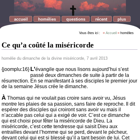
accueil
homélies
questions
récent
plus
Vous êtes ici :
Accueil
homélies
Ce qu’a coûté la miséricorde
homélie du dimanche de la divine miséricorde, 7 avril 2013
L’
{joomplu:16}
évangile que nous lisons aujourd’hui s’est
passé deux dimanches de suite à partir de la
résurrection. En se manifestant à ses disciples le premier jour
de la semaine Jésus crée le dimanche.
À
Thomas qui ne voulait pas croire sans avoir vu, Jésus
montre les plaies de sa passion, sans faire de reproche. Il dit
espérer des disciples qui croiront sans avoir vu mais il
n’accable pas celui qui a exigé de voir. C’est ce dimanche
qui est choisi pour fêter la miséricorde de Dieu. La
miséricorde, c’est cette tendresse qui saisit Dieu aux
entrailles devant l’homme qui se perd, devant le pécheur,
devant celui qui est si blessé qu’il a tant besoin de lui. Cet