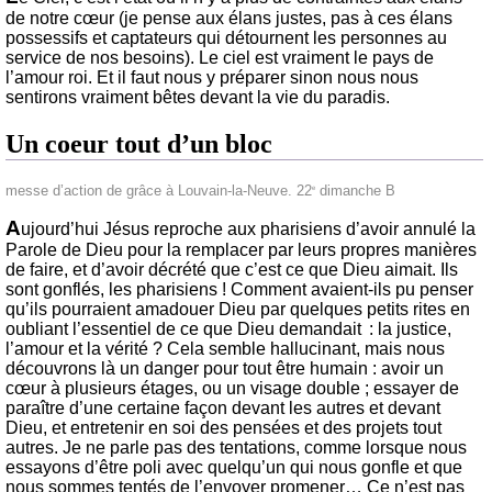
de notre cœur (je pense aux élans justes, pas à ces élans
possessifs et captateurs qui détournent les personnes au
service de nos besoins). Le ciel est vraiment le pays de
l’amour roi. Et il faut nous y préparer sinon nous nous
sentirons vraiment bêtes devant la vie du paradis.
Un coeur tout d’un bloc
messe d’action de grâce à Louvain-la-Neuve. 22
dimanche B
e
A
ujourd’hui Jésus reproche aux pharisiens d’avoir annulé la
Parole de Dieu pour la remplacer par leurs propres manières
de faire, et d’avoir décrété que c’est ce que Dieu aimait. Ils
sont gonflés, les pharisiens ! Comment avaient-ils pu penser
qu’ils pourraient amadouer Dieu par quelques petits rites en
oubliant l’essentiel de ce que Dieu demandait : la justice,
l’amour et la vérité ? Cela semble hallucinant, mais nous
découvrons là un danger pour tout être humain : avoir un
cœur à plusieurs étages, ou un visage double ; essayer de
paraître d’une certaine façon devant les autres et devant
Dieu, et entretenir en soi des pensées et des projets tout
autres. Je ne parle pas des tentations, comme lorsque nous
essayons d’être poli avec quelqu’un qui nous gonfle et que
nous sommes tentés de l’envoyer promener… Ce n’est pas