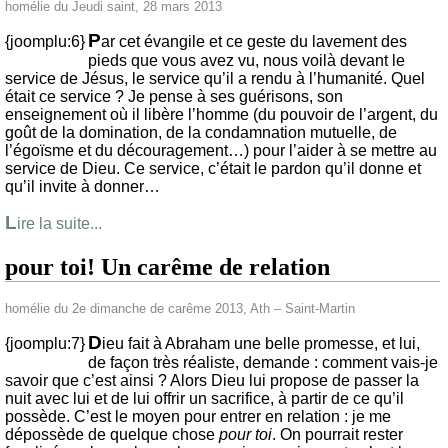
homélie du Jeudi saint, 28 mars 2013
P
{joomplu:6}
ar cet évangile et ce geste du lavement des
pieds que vous avez vu, nous voilà devant le
service de Jésus, le service qu’il a rendu à l’humanité. Quel
était ce service ? Je pense à ses guérisons, son
enseignement où il libère l’homme (du pouvoir de l’argent, du
goût de la domination, de la condamnation mutuelle, de
l’égoïsme et du découragement…) pour l’aider à se mettre au
service de Dieu. Ce service, c’était le pardon qu’il donne et
qu’il invite à donner…
L
ire la suite...
pour toi! Un carême de relation
homélie du 2e dimanche de carême 2013, Ath – Saint-Martin
D
{joomplu:7}
ieu fait à Abraham une belle promesse, et lui,
de façon très réaliste, demande : comment vais-je
savoir que c’est ainsi ? Alors Dieu lui propose de passer la
nuit avec lui et de lui offrir un sacrifice, à partir de ce qu’il
possède. C’est le moyen pour entrer en relation : je me
dépossède de quelque chose
pour toi
. On pourrait rester