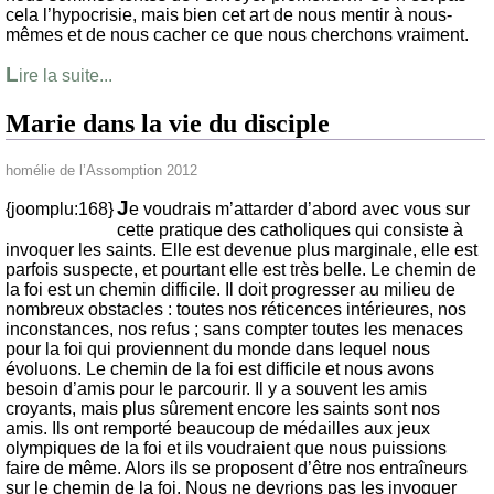
cela l’hypocrisie, mais bien cet art de nous mentir à nous-
mêmes et de nous cacher ce que nous cherchons vraiment.
L
ire la suite...
Marie dans la vie du disciple
homélie de l’Assomption 2012
J
{joomplu:168}
e voudrais m’attarder d’abord avec vous sur
cette pratique des catholiques qui consiste à
invoquer les saints. Elle est devenue plus marginale, elle est
parfois suspecte, et pourtant elle est très belle. Le chemin de
la foi est un chemin difficile. Il doit progresser au milieu de
nombreux obstacles : toutes nos réticences intérieures, nos
inconstances, nos refus ; sans compter toutes les menaces
pour la foi qui proviennent du monde dans lequel nous
évoluons. Le chemin de la foi est difficile et nous avons
besoin d’amis pour le parcourir. Il y a souvent les amis
croyants, mais plus sûrement encore les saints sont nos
amis. Ils ont remporté beaucoup de médailles aux jeux
olympiques de la foi et ils voudraient que nous puissions
faire de même. Alors ils se proposent d’être nos entraîneurs
sur le chemin de la foi. Nous ne devrions pas les invoquer