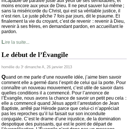
incapable de paraître juste aux yeux de ses semblables, et
moins encore aux yeux de Dieu. Il ne peut sauver lui-même ;
sans la miséricorde du Christ, qui est sa véritable justice, il
n’est rien. Le juste pêche 7 fois par jours, dit le psaume. Et
finalement la vie du croyant, c’est de revenir : revenir à Dieu,
revenir à ses frères, en demandant pardon, en accueillant le
pardon.
L
ire la suite...
Le début de l’Évangile
homélie du 3
dimanche A, 26 janvier 2013
e
Q
uand on me parle d’une nouvelle idée, j’aime bien savoir
comment elle a germé dans l’esprit de celui qui la porte. Pour
connaître un nouveau mouvement, c’est utile de savoir dans
quelles conditions il a commencé. Pour l’annonce de
l’Évangile, nous avons la chance de savoir un petit peu cela :
elle a commencé quand Jésus apprit l’arrestation de Jean
Baptiste, arrêté par Hérode parce que celui-ci n’appréciait
pas les reproches qu’il lui faisait sur son inconduite
conjugale. C’est le drame d’une injustice, de la domination
despotique des puissants, qui est le point de départ de