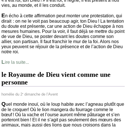
« il est roi, ton Dieu ! » Il est roi, il règne, il est présent à nos
vies, au monde, et il les conduit.
E
n écho à cette affirmation peut monter une protestation, qui
dirait : on ne le voit pas beaucoup agir, ton Dieu ! La tentation
du doute est présente, car une action de Dieu échappe à nos
mesures humaines. Pour la voir, il faut déjà se mettre du point
de vue de Dieu, se poster devant les doutes comme son
allier, son partisan. Il faut franchir le mur de la foi. Alors nos
yeux peuvent se réjouir de la présence et de l’action de Dieu
notre roi.
L
ire la suite...
le Royaume de Dieu vient comme une
personne
homélie du 2
dimanche de l’Avent
e
Q
uel monde inouï, où le loup habite avec l’agneau plutôt que
de le croquer! Où le lion mangera du fourrage comme le
bœuf ! Où la vache et l’ourse auront même pâturage et s’en
porteront bien ! Et il ne s’agit pas seulement des mœurs des
animaux, mais aussi des lions que nous croisons dans la