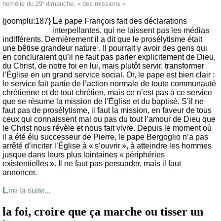
homélie du 29
dimanche, « des missions »
e
L
{joomplu:187}
e pape François fait des déclarations
interpellantes, qui ne laissent pas les médias
indifférents. Dernièrement il a dit que le prosélytisme était
une bêtise grandeur nature
. Il pourrait y avoir des gens qui
1
en concluraient qu’il ne faut pas parler explicitement de Dieu,
du Christ, de notre foi en lui, mais plutôt servir, transformer
l’Église en un grand service social. Or, le pape est bien clair :
le service fait partie de l’action normale de toute communauté
chrétienne et de tout chrétien, mais ce n’est pas à ce service
que se résume la mission de l’Église et du baptisé. S’il ne
faut pas de prosélytisme, il faut la mission, en faveur de tous
ceux qui connaissent mal ou pas du tout l’amour de Dieu que
le Christ nous révèle et nous fait vivre. Depuis le moment où
il a été élu successeur de Pierre, le pape Bergoglio n’a pas
arrêté d’inciter l’Église à « s’ouvrir », à atteindre les hommes
jusque dans leurs plus lointaines « périphéries
existentielles ». Il ne faut pas persuader, mais il faut
annoncer.
L
ire la suite...
la foi, croire que ça marche ou tisser un