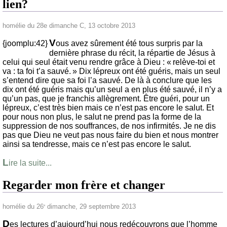
lien?
homélie du 28e dimanche C, 13 octobre 2013
V
{joomplu:42}
ous avez sûrement été tous surpris par la
dernière phrase du récit, la répartie de Jésus à
celui qui seul était venu rendre grâce à Dieu : « relève-toi et
va : ta foi t’a sauvé. » Dix lépreux ont été guéris, mais un seul
s’entend dire que sa foi l’a sauvé. De là à conclure que les
dix ont été guéris mais qu’un seul a en plus été sauvé, il n’y a
qu’un pas, que je franchis allègrement. Être guéri, pour un
lépreux, c’est très bien mais ce n’est pas encore le salut. Et
pour nous non plus, le salut ne prend pas la forme de la
suppression de nos souffrances, de nos infirmités. Je ne dis
pas que Dieu ne veut pas nous faire du bien et nous montrer
ainsi sa tendresse, mais ce n’est pas encore le salut.
L
ire la suite...
Regarder mon frère et changer
homélie du 26
dimanche, 29 septembre 2013
e
D
es lectures d’aujourd’hui nous redécouvrons que l’homme