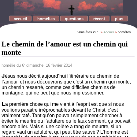
accueil
homélies
questions
récent
plus
Vous êtes ici :
Accueil
homélies
Le chemin de l’amour est un chemin qui
monte
homélie du 6
dimanche, 16 février 2014
e
J
ésus nous décrit aujourd’hui l’itinéraire du chemin de
l’amour, et nous découvrons que c’est un chemin qui monte,
un chemin resserré, comme ces difficiles chemins de
montagne, qui ne peut que nous impressionner.
L
a première chose qui me vient à l’esprit est que si nous
voulions paraître irréprochables devant le Christ, c’est
vraiment raté. Tant qu’on pouvait simplement chercher à
éviter le meurtre ou l’adultère ou le faux serment, ça pouvait
encore aller. Mais si une colère a rang de meurtre, si un
regard vaut un adultère, qui peut être sauvé ? L’homme est