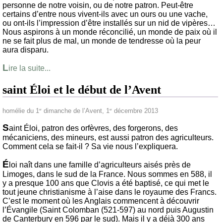
personne de notre voisin, ou de notre patron. Peut-être
certains d’entre nous vivent-ils avec un ours ou une vache,
ou ont-ils l’impression d’être installés sur un nid de vipères…
Nous aspirons à un monde réconcilié, un monde de paix où il
ne se fait plus de mal, un monde de tendresse où la peur
aura disparu.
L
ire la suite...
saint Éloi et le début de l’Avent
homélie du 1
dimanche de l’Avent, 1
décembre 2013
er
er
S
aint Éloi, patron des orfèvres, des forgerons, des
mécaniciens, des mineurs, est aussi patron des agriculteurs.
Comment cela se fait-il ? Sa vie nous l’expliquera.
É
loi naît dans une famille d’agriculteurs aisés près de
Limoges, dans le sud de la France. Nous sommes en 588, il
y a presque 100 ans que Clovis a été baptisé, ce qui met le
tout jeune christianisme à l’aise dans le royaume des Francs.
C’est le moment où les Anglais commencent à découvrir
l’Évangile (Saint Colomban (521-597) au nord puis Augustin
de Canterbury en 596 par le sud). Mais il y a déjà 300 ans